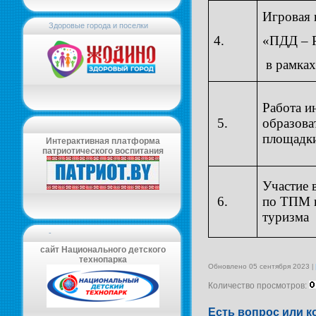
Игровая 
Здоровые города и поселки
4.
«ПДД – 
в рамках
Работа и
5.
образова
площад
Интерактивная платформа
патриотического воспитания
Участие 
6.
по ТПМ в
туризма
-
сайт Национального детского
технопарка
Обновлено 05 сентября 2023
Количество просмотров:
Есть вопрос или к