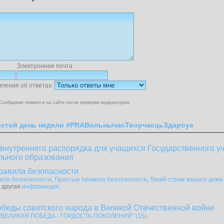
Электронная почта
мления об ответах:
Сообщение появится на сайте после проверки модератором.
стой день недели #PRAВольнычасТворчасцьЗдароуе
нутреннего распорядка для учащихся Государственного у
льного образования
равила безопасности
ила безопасности
,
Простые правила безопасности
,
Тихий страж вашего дом
и другая
информация
.
обеды советского народа в Великой Отечественной войне
"ВЕЛИКАЯ ПОБЕДА - ГОРДОСТЬ ПОКОЛЕНИЙ" (15)
.