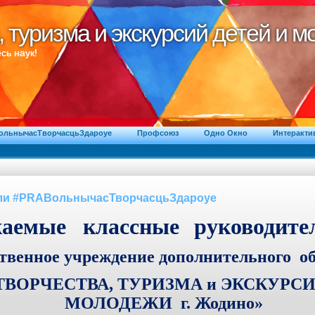
, туризма и экскурсий детей и 
, туризма и экскурсий детей и 
сь наук!
ВольнычасТворчасцьЗдароуе
Профсоюз
Одно Окно
Интеракти
ели #PRAВольнычасТворчасцьЗдароуе
жаемые
классные
руководите
ственное учреждение дополнительного о
ТВОРЧЕСТВА, ТУРИЗМА и ЭКСКУРСИ
МОЛОДЕЖИ г. Жодино»