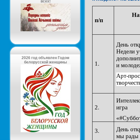
всех!
На
п/п
День отк
Недели 
дополнит
2026 год объявлен Годом
белорусской женщины
1.
и молод
Арт-прос
творчест
Интеллек
2.
игра
«#Суббо
День отк
3.
мы рады 