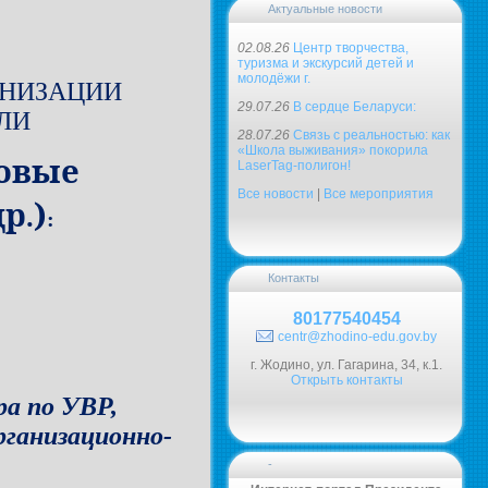
Актуальные новости
02.08.26
Центр творчества,
туризма и экскурсий детей и
молодёжи г.
АНИЗАЦИИ
29.07.26
В сердце Беларуси:
ЛИ
28.07.26
Связь с реальностью: как
«Школа выживания» покорила
говые
LaserTag-полигон!
Все новости
|
Все мероприятия
)
р.
:
Контакты
80177540454
centr@zhodino-edu.gov.by
г. Жодино, ул. Гагарина, 34, к.1.
Открыть контакты
а по УВР,
ганизационно-
-