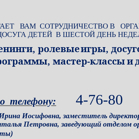
ГАЕТ ВАМ СОТРУДНИЧЕСТВО В ОРГ
ДОСУГА ДЕТЕЙ В ШЕСТОЙ ДЕНЬ НЕДЕ
,
,
енинги
ролевые
игры
досу
,
-
рограммы
мастер
классы и
д
4-76-80
о телефону:
 Ирина Иосифовна, заместитель директор
талья Петровна, заведующий отделом ор
оты)