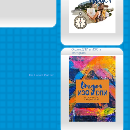
Отдел ДПИ и ИЗО в
Instagram
The LineAct Platform