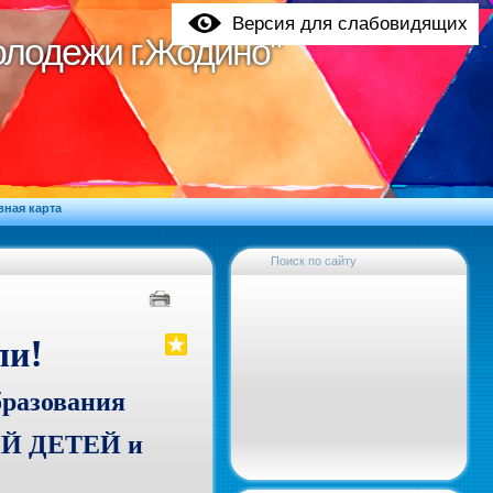
Версия для слабовидящих
молодежи г.Жодино"
молодежи г.Жодино"
вная карта
Поиск по сайту
!
ли
бразования
Й ДЕТЕЙ и