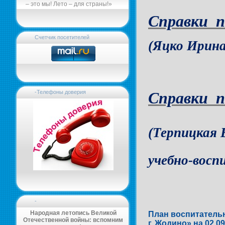
– это мы! Лето – для страны!»
Справки п
Счетчик посетителей
(Яцко Ирин
Справки п
-Телефоны доверия
(Терпицкая 
учебно-восп
-
Народная летопись Великой
План воспитательн
Отечественной войны: вспомним
г. Жодино» на 02.09