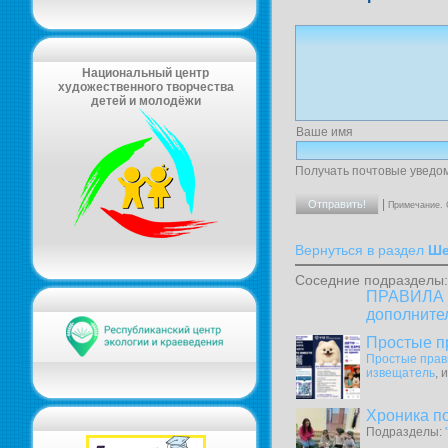
Национальный центр
художественного творчества
детей и молодёжи
Ваше имя
Получать почтовые уведо
|
Примечание. 
Вернуться в раздел
Ше
Соседние подразделы:
ПРАВИЛА в
дополните
Простые п
Простые прав
извещатель
, 
Хроника п
Подразделы: