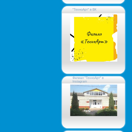
"ТехноАрт" в ВК
Филиал "ТехноАрт" в
Instagram