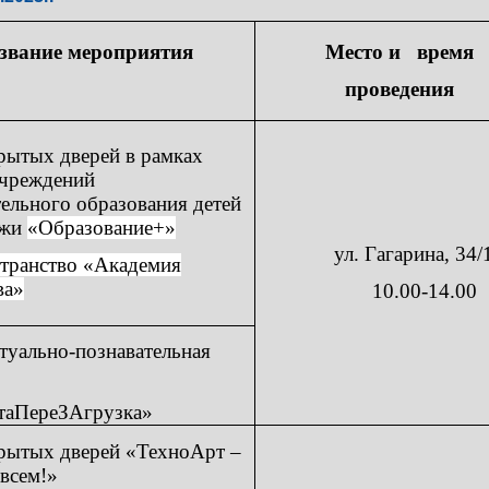
звание мероприятия
Место и время
проведения
рытых дверей в рамках
учреждений
ельного образования детей
ежи
«Образование+»
ул. Гагарина, 34/
транство «Академия
ва»
10.00-14.00
туально-познавательная
таПереЗАгрузка»
рытых дверей «ТехноАрт –
всем!»