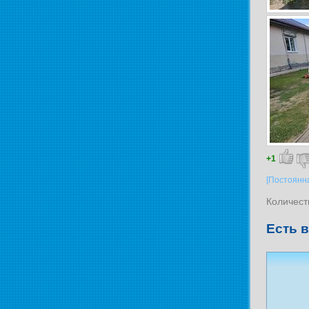
+1
[Постоянн
Количест
Есть 