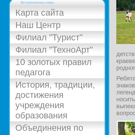
Вступительное слово
Карта сайта
Наш Центр
Филиал "Турист"
Филиал "ТехноАрт"
детств
10 золотых правил
краеве
родног
педагога
Ребят
История, традиции,
знаков
леген
достижения
носить
учреждения
выпека
вопрос
образования
Объединения по