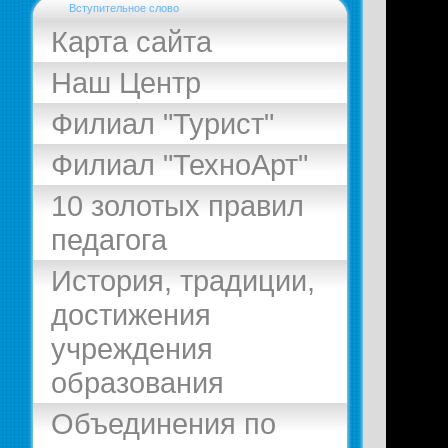
Вступительное слово
Карта сайта
Наш Центр
Филиал "Турист"
Филиал "ТехноАрт"
10 золотых правил
педагога
История, традиции,
достижения
учреждения
образования
Объединения по