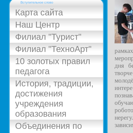
Вступительное слово
Карта сайта
Наш Центр
Филиал "Турист"
Филиал "ТехноАрт"
рамк
меропр
10 золотых правил
дня б
педагога
творч
молод
История, традиции,
инте
достижения
познав
учреждения
обуча
робот
образования
нерег
Объединения по
зависи