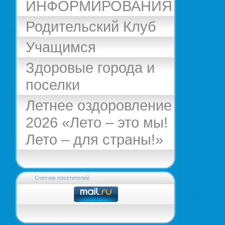
ИНФОРМИРОВАНИЯ
Родительский Клуб
Учащимся
Здоровые города и
поселки
Летнее оздоровление
2026 «Лето – это мы!
Лето – для страны!»
Счетчик посетителей