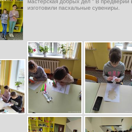
мастерская добрых дел " В предверии 
изготовили пасхальные сувениры.