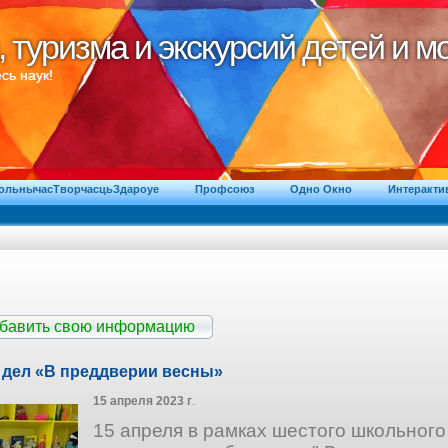
, туризма и экскурсий детей и 
, туризма и экскурсий детей и 
сь наук!
ВольнычасТворчасцьЗдароуе
Профсоюз
Одно Окно
Интеракти
обавить свою информацию
 дел «В преддверии весны»
15 апреля 2023 г
.
15 апреля в рамках шестого школьног