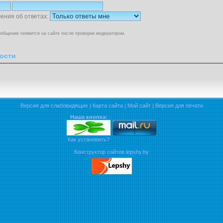
ения об ответах:
общение появится на сайте после проверки модератором.
ости
Версия для слабовидящих
|
Карта сайта
|
Мой сайт
|
Версия для печати
Наша кнопка:
Как установить?
Конструктор сайтов lepshy.by