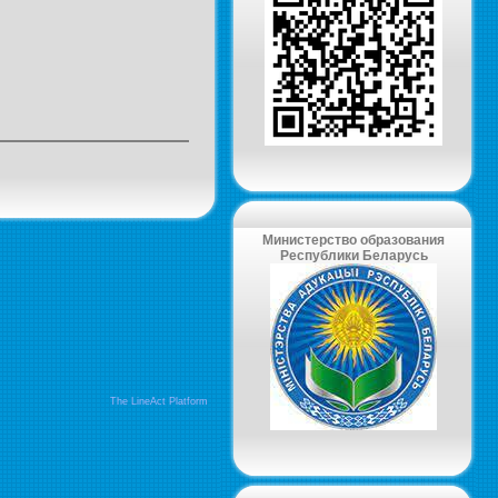
Министерство образования
Республики Беларусь
The LineAct Platform