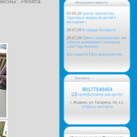
весны". Ребята
Актуальные новости
02.08.26
Центр творчества,
туризма и экскурсий детей и
молодёжи г.
29.07.26
В сердце Беларуси:
28.07.26
Связь с реальностью: как
«Школа выживания» покорила
LaserTag-полигон!
Все новости
|
Все мероприятия
Контакты
80177540454
centr@zhodino-edu.gov.by
г. Жодино, ул. Гагарина, 34, к.1.
Открыть контакты
-