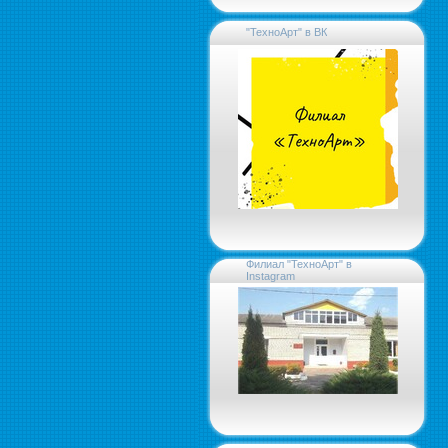
"ТехноАрт" в ВК
Филиал "ТехноАрт" в
Instagram