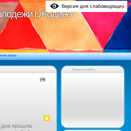
Версия для слабовидящих
молодежи г.Жодино"
молодежи г.Жодино"
вная карта
Поиск по сайту
о дня прошла