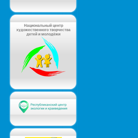
Национальный центр
художественного творчества
детей и молодёжи