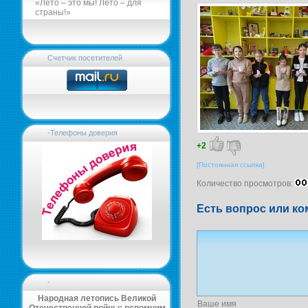
«Лето – это мы! Лето – для
страны!»
Счетчик посетителей
-Телефоны доверия
+2
[Постоянная ссылка]
Количество просмотров:
Есть вопрос или ко
-
Народная летопись Великой
Ваше имя