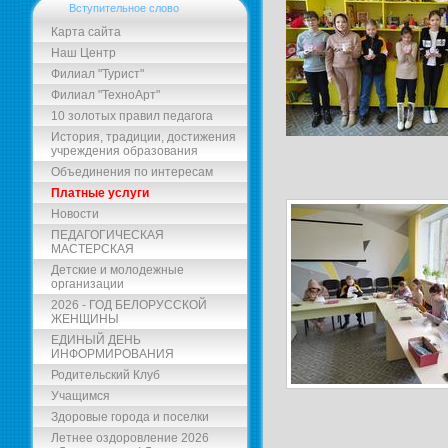
Вступительное слово
Карта сайта
Наш Центр
Филиал "Турист"
Филиал "ТехноАрт"
10 золотых правил педагога
История, традиции, достижения
учреждения образования
Объединения по интересам
Платные услуги
Новости
ПЕДАГОГИЧЕСКАЯ
МАСТЕРСКАЯ
Детские и молодежные
организации
2026 - ГОД БЕЛОРУССКОЙ
ЖЕНЩИНЫ
ЕДИНЫЙ ДЕНЬ
ИНФОРМИРОВАНИЯ
Родительский Клуб
Учащимся
Здоровые города и поселки
Летнее оздоровление 2026