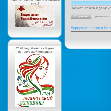
Отечественной войны: вспомним
всех!
Получать почтовые уведомл
|
Примечание. Со
Вернуться в раздел
Нов
2026 год объявлен Годом
белорусской женщины