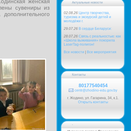
одинская женская
Актуальные новости
влены сувениры из
02.08.26
Центр творчества,
а дополнительного
туризма и экскурсий детей и
молодёжи г.
29.07.26
В сердце Беларуси:
28.07.26
Связь с реальностью: как
«Школа выживания» покорила
LaserTag-полигон!
Все новости
|
Все мероприятия
Контакты
80177540454
centr@zhodino-edu.gov.by
г. Жодино, ул. Гагарина, 34, к.1.
Открыть контакты
-