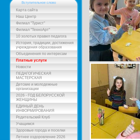
Вступительное слово
Карта сайта
Наш Центр
Филиал "Турист"
Филиал "ТехноАрт"
10 золотых правил педагога
История, традиции, достижения
учреждения образования
Объединения по интересам
Платные услуги
Новости
ПЕДАГОГИЧЕСКАЯ
МАСТЕРСКАЯ
Детские и молодежные
организации
2026 - ГОД БЕЛОРУССКОЙ
ЖЕНЩИНЫ
ЕДИНЫЙ ДЕНЬ
ИНФОРМИРОВАНИЯ
Родительский Клуб
Учащимся
Здоровые города и поселки
Летнее оздоровление 2026