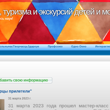
, туризма и экскурсий детей и 
, туризма и экскурсий детей и 
сь наук!
ВольнычасТворчасцьЗдароуе
Профсоюз
Одно Окно
Интеракти
обавить свою информацию
орцы прилетели"
31 марта 2023 г
.
31 марта 2023 года прошел мастер-класс 