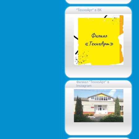
"ТехноАрт" в ВК
Филиал "ТехноАрт" в
Instagram