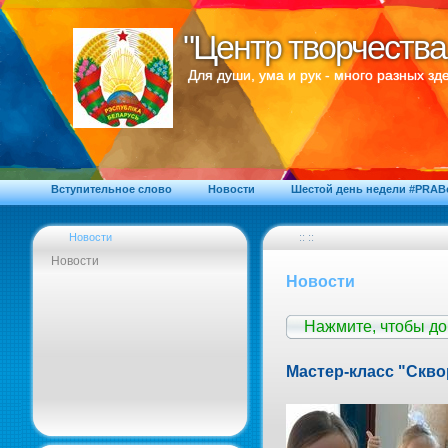
"Центр творчества
"Центр творчества
Для души, ума и рук - много разных зде
Вступительное слово
Новости
Шестой день недели #PRA
Новости
:: ::
Новости
Новости
Нажмите, чтобы д
Мастер-класс "Скв