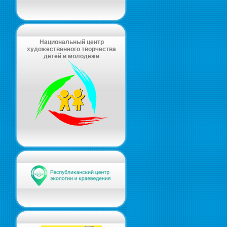
Национальный центр
художественного творчества
детей и молодёжи