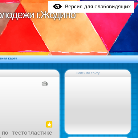
Версия для слабовидящих
молодежи г.Жодино"
молодежи г.Жодино"
вная карта
Поиск по сайту
по тестопластике