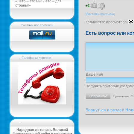
«Лето – это мы! Лето – для
страны!»
+2
[Постоянная ссылка]
Количество просмотров:
Счетчик посетителей
Есть вопрос или ко
-Телефоны доверия
Ваше имя
Получать почтовые уведомл
|
Примечание. Со
Вернуться в раздел
Нов
-
Народная летопись Великой