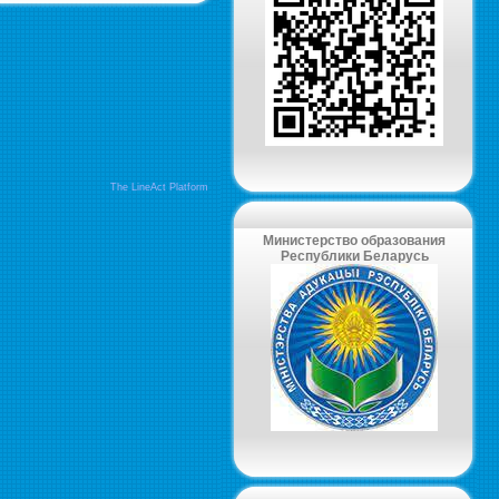
The LineAct Platform
Министерство образования
Республики Беларусь