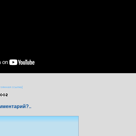
тоянная ссылка]
мментарий?..