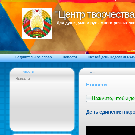
"Центр творчества
"Центр творчества
Для души, ума и рук - много разных зде
Вступительное слово
Новости
Шестой день недели #PRA
Новости
:: ::
Новости
Новости
Нажмите, чтобы д
День единения нар