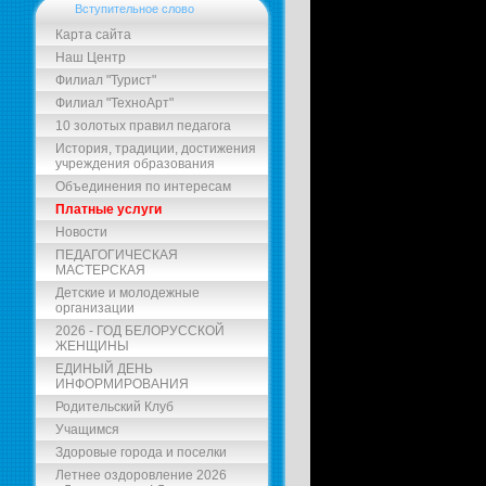
Вступительное слово
Карта сайта
Наш Центр
Филиал "Турист"
Филиал "ТехноАрт"
10 золотых правил педагога
История, традиции, достижения
учреждения образования
Объединения по интересам
Платные услуги
Новости
ПЕДАГОГИЧЕСКАЯ
МАСТЕРСКАЯ
Детские и молодежные
организации
2026 - ГОД БЕЛОРУССКОЙ
ЖЕНЩИНЫ
ЕДИНЫЙ ДЕНЬ
ИНФОРМИРОВАНИЯ
Родительский Клуб
Учащимся
Здоровые города и поселки
Летнее оздоровление 2026