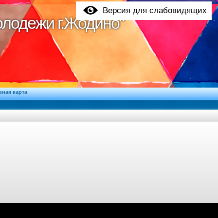
Версия для слабовидящих
молодежи г.Жодино"
молодежи г.Жодино"
вная карта