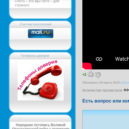
«Лето – это мы! Лето – для
страны!»
Счетчик посетителей
-Телефоны доверия
+2
Обновлено 28 марта 2023
[Пос
Количество просмотров:
Есть вопрос или ко
-
Народная летопись Великой