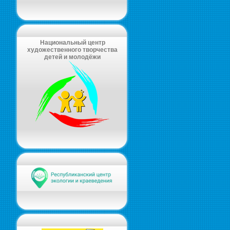
Национальный центр
художественного творчества
детей и молодёжи