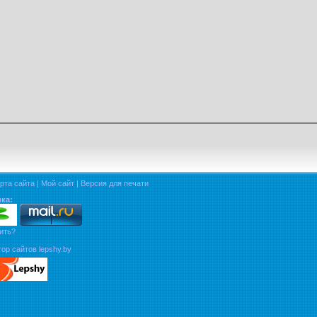
рта сайта
|
Мой сайт
|
Версия для печати
ка:
ить?
ор сайтов lepshy.by