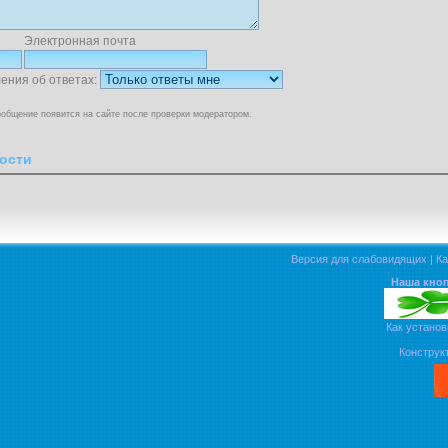
Электронная почта
ения об ответах:
общение появится на сайте после проверки модератором.
ости
Версия для слабовидящих
|
Ка
Наша кноп
Как установ
Конструкт