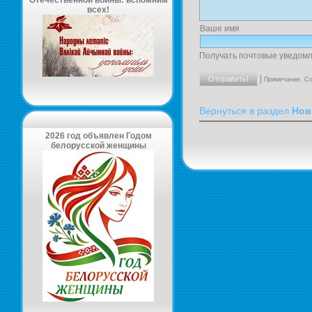
Отечественной войны: вспомним
всех!
Ваше имя
Получать почтовые уведомл
|
Примечание. Со
Вернуться в раздел
Нов
2026 год объявлен Годом
белорусской женщины