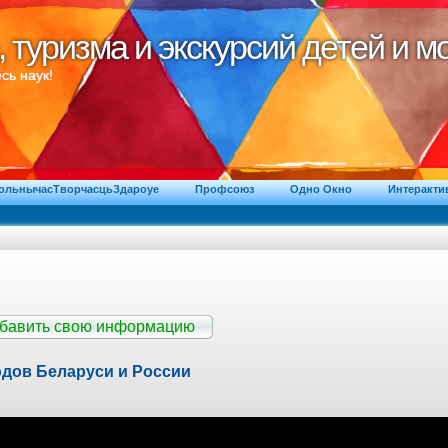
, туризма и экскурсий детей и 
, туризма и экскурсий детей и 
сь наук!
ВольнычасТворчасцьЗдароуе
Профсоюз
Одно Окно
Интеракти
обавить свою информацию
одов Беларуси и России