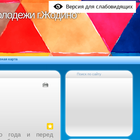
Версия для слабовидящих
молодежи г.Жодино"
молодежи г.Жодино"
вная карта
Поиск по сайту
го года и перед