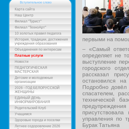
Вступительное слово
Карта сайта
Наш Центр
Филиал "Турист"
Филиал "ТехноАрт"
10 золотых правил педагога
первыми на помощ
История, традиции, достижения
учреждения образования
– «Самый ответ
Объединения по интересам
определяет не то
Платные услуги
выступление пер
Новости
городского отд
ПЕДАГОГИЧЕСКАЯ
МАСТЕРСКАЯ
рассказал прис
Детские и молодежные
остановился на
организации
Подробно довёл 
2026 - ГОД БЕЛОРУССКОЙ
ЖЕНЩИНЫ
спасателем, ра
ЕДИНЫЙ ДЕНЬ
технической ба
ИНФОРМИРОВАНИЯ
предупреждения
Родительский Клуб
присутствовала
Учащимся
управления по т
Здоровые города и поселки
Бурак Татьяна
Летнее оздоровление 2026