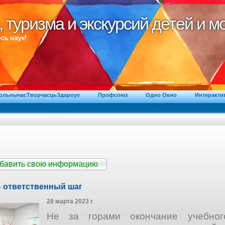
, туризма и экскурсий детей и 
, туризма и экскурсий детей и 
сь наук!
ВольнычасТворчасцьЗдароуе
Профсоюз
Одно Окно
Интеракти
обавить свою информацию
 ответственный шаг
28 марта 2023 г
.
Не за горами окончание учебно