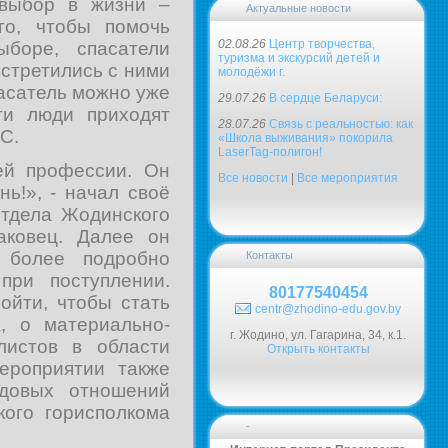
 выбор в жизни –
Актуальные новости
го, чтобы помочь
02.08.26
Центр творчества,
ыборе, спасатели
туризма и экскурсий детей и
встретились с ними
молодёжи г.
пасатель можно уже
29.07.26
В сердце Беларуси:
ти люди приходят
28.07.26
Связь с реальностью: как
С.
«Школа выживания» покорила
LaserTag-полигон!
ей профессии. Он
Все новости
|
Все мероприятия
ь!», - начал своё
отдела Жодинского
аковец. Далее он
, более подробно
Контакты
при поступлении.
80177540454
ойти, чтобы стать
centr@zhodino-edu.gov.by
, о материально-
г. Жодино, ул. Гагарина, 34, к.1.
листов в области
Открыть контакты
ероприятии также
удовых отношений
кого горисполкома
-