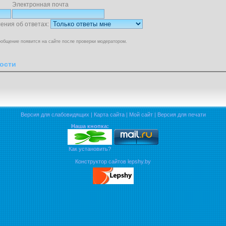
Электронная почта
ения об ответах:
общение появится на сайте после проверки модератором.
ости
Версия для слабовидящих
|
Карта сайта
|
Мой сайт
|
Версия для печати
Наша кнопка:
Как установить?
Конструктор сайтов lepshy.by