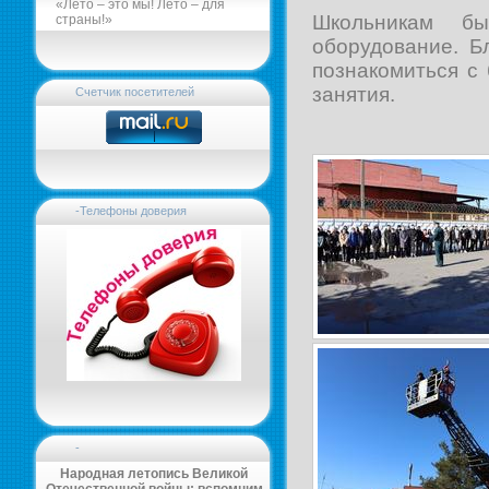
«Лето – это мы! Лето – для
Школьникам бы
страны!»
оборудование. Б
познакомиться с
занятия.
Счетчик посетителей
-Телефоны доверия
-
Народная летопись Великой