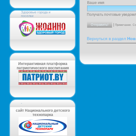
Ваше имя
Здоровые города и
Получать почтовые уведомл
поселки
|
Примечание. Со
Вернуться в раздел
Нов
Интерактивная платформа
патриотического воспитания
-
сайт Национального детского
технопарка