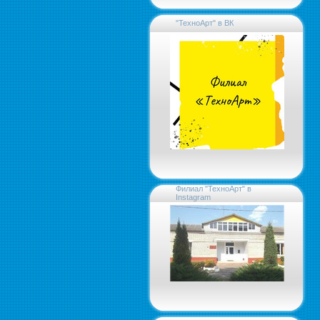
"ТехноАрт" в ВК
Филиал "ТехноАрт" в
Instagram