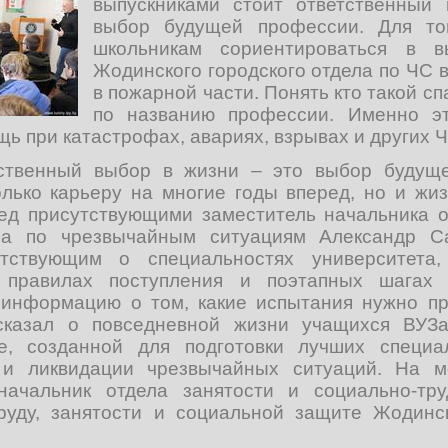
выпускниками стоит ответственный
выбор будущей профессии. Для то
школьникам сориентироваться в в
Жодинского городского отдела по ЧС 
в пожарной части. Понять кто такой с
по названию профессии. Именно э
ь при катастрофах, авариях, взрывах и других Ч
ственный выбор в жизни – это выбор будущ
лько карьеру на многие годы вперед, но и жизн
ед присутствующими заместитель начальника 
ела по чрезвычайным ситуациям Александр С
утствующим о специальностях университета
 правилах поступления и поэтапных шагах 
информацию о том, какие испытания нужно пр
ссказал о повседневной жизни учащихся ВУЗа
зе, созданной для подготовки лучших специа
 и ликвидации чрезвычайных ситуаций. На м
 начальник отдела занятости и социально-тр
руду, занятости и социальной защите Жодинс