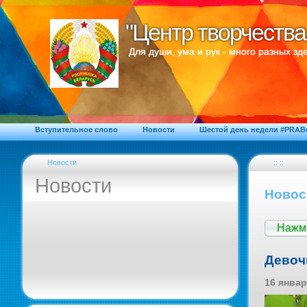
"Центр творчества
"Центр творчества
Для души, ума и рук - много разных зде
Вступительное слово
Новости
Шестой день недели #PRA
Новости
:: ::
Новости
Новос
Нажми
Девоч
16 январ