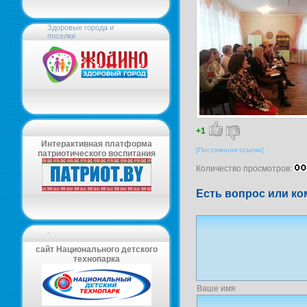
Здоровые города и
поселки
+1
Интерактивная платформа
[Постоянная ссылка]
патриотического воспитания
Количество просмотров:
Есть вопрос или ко
-
сайт Национального детского
технопарка
Ваше имя