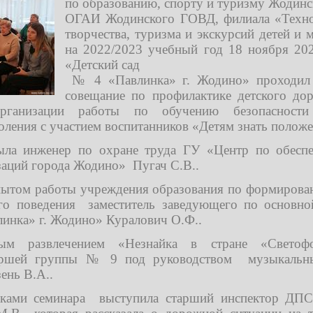
по образованию, спорту и туризму Жодинс
ОГАИ Жодинского ГОВД, филиала «Техн
творчества, туризма и экскурсий детей и
на 2022/2023 учебный год
18 ноября 20
«Детский сад
№ 4 «Павлинка» г. Жодино» проходил 
совещание по профилактике детского до
рганизации работы по обучению безопасности 
ления с участием воспитанников «Детям знать положе
ыла инженер по охране труда ГУ «Центр по обеспе
аций города Жодино» Пугач С.В..
ытом работы учреждения образования по формирова
го поведения заместитель заведующего по основно
линка» г. Жодино» Куралович О.Ф..
ым развлечением «Незнайка в стране «Свето
аршей группы № 9 под руководством музыкаль
ень В.А..
иками семинара выступила старший инспектор ДП