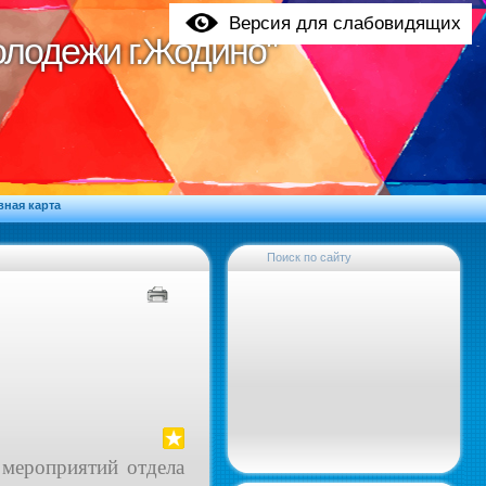
Версия для слабовидящих
молодежи г.Жодино"
молодежи г.Жодино"
вная карта
Поиск по сайту
 мероприятий отдела