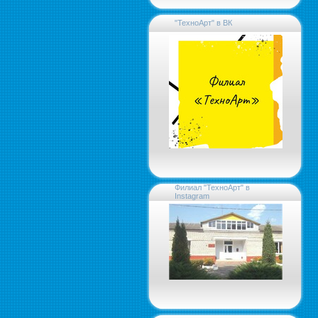
"ТехноАрт" в ВК
Филиал "ТехноАрт" в
Instagram