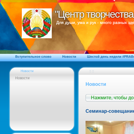
"Центр творчества
"Центр творчества
Для души, ума и рук - много разных зде
Вступительное слово
Новости
Шестой день недели #PRA
Новости
:: ::
Новости
Новости
Нажмите, чтобы д
Семинар-совещание