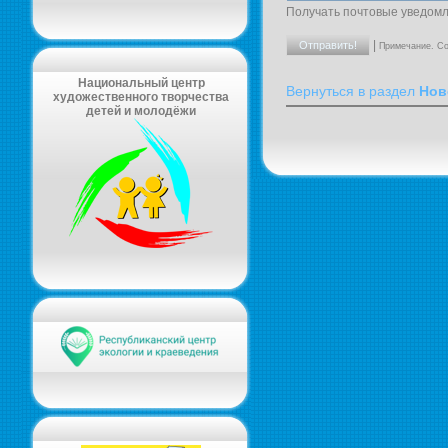
Получать почтовые уведомл
|
Примечание. Со
Национальный центр
Вернуться в раздел
Нов
художественного творчества
детей и молодёжи