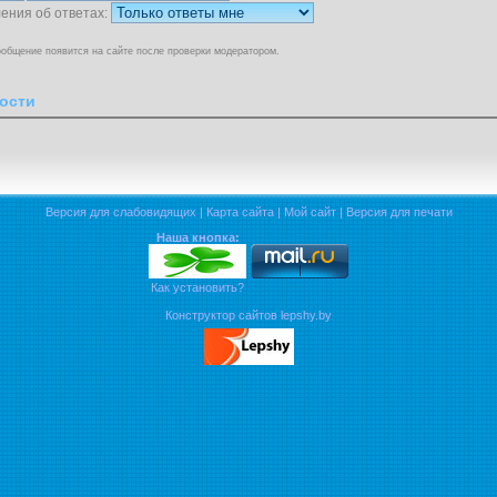
ения об ответах:
общение появится на сайте после проверки модератором.
ости
Версия для слабовидящих
|
Карта сайта
|
Мой сайт
|
Версия для печати
Наша кнопка:
Как установить?
Конструктор сайтов lepshy.by