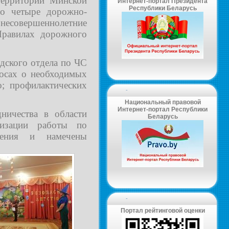
территории Минской
Интернет-портал Президента
Республики Беларусь
о четыре дорожно-
 несовершеннолетние
Правилах дорожного
дского отдела по ЧС
росах о необходимых
; профилактических
-
Национальный правовой
Интернет-портал Республики
ничества в области
Беларусь
низации работы по
оления и намечены
-
Портал рейтинговой оценки