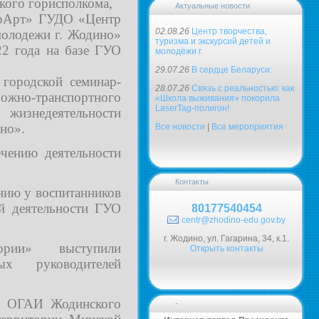
кого горисполкома,
Актуальные новости
оАрт» ГУДО «Центр
02.08.26
Центр творчества,
 молодежи г. Жодино»
туризма и экскурсий детей и
22 года на базе ГУО
молодёжи г.
29.07.26
В сердце Беларуси:
городской семинар-
28.07.26
Связь с реальностью: как
рожно-транспортного
«Школа выживания» покорила
LaserTag-полигон!
жизнедеятельности
но».
Все новости
|
Все мероприятия
чению деятельности
Контакты
нию у воспитанников
й деятельности ГУО
80177540454
centr@zhodino-edu.gov.by
г. Жодино, ул. Гагарина, 34, к.1.
фории» выступили
Открыть контакты
ных руководителей
С ОГАИ Жодинского
-