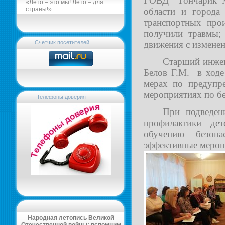
ГОВД Гончарик М.
«Лето – это мы! Лето – для
страны!»
области и города
транспортных прои
получили травмы;
движения с изменен
Счетчик посетителей
Старший инжен
Белов Г.М. в ходе
мерах по предупр
мероприятиях по бе
-Телефоны доверия
При подведен
профилактики дет
обучению безопа
эффективные мероп
-
Народная летопись Великой