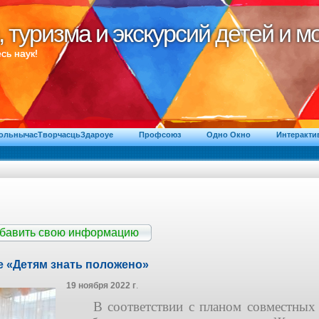
, туризма и экскурсий детей и 
, туризма и экскурсий детей и 
сь наук!
ВольнычасТворчасцьЗдароуе
Профсоюз
Одно Окно
Интеракти
обавить свою информацию
 «Детям знать положено»
19 ноября 2022 г
.
В соответствии с планом совместных