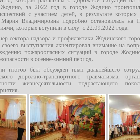
В., которая рассказала о дорожной ситуации на 
 Жодино, за 2022 год в городе Жодино произошл
сшествий с участием детей, в результате которых
 Мария Владимировна подробно остановилась на 
иями, которые вступили в силу с 22.09.2022 года.
ер сектора надзора и профилактики
Жодинского горо
 своего выступления акцентировал внимание на воп
еждению пожароопасных ситуаций в городе Жодино
зопасности в осенне-зимний период.
ии итогов был обсужден план дальнейшего сотруд
ского дорожно-транспортного травматизма, орга
сности жизнедеятельности подрастающего пок
риятия.