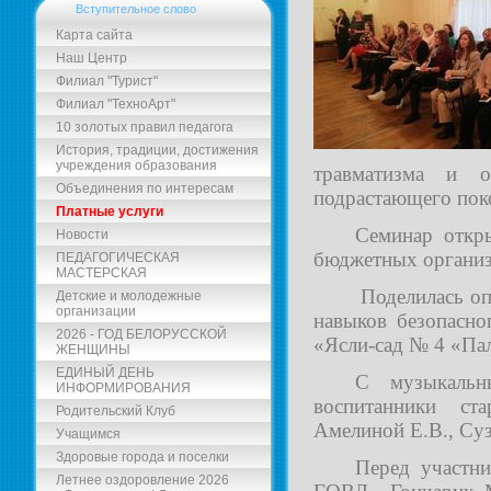
Вступительное слово
Карта сайта
Наш Центр
Филиал "Турист"
Филиал "ТехноАрт"
10 золотых правил педагога
История, традиции, достижения
учреждения образования
травматизма и о
Объединения по интересам
подрастающего поко
Платные услуги
Семинар откр
Новости
бюджетных организ
ПЕДАГОГИЧЕСКАЯ
МАСТЕРСКАЯ
Поделилась оп
Детские и молодежные
организации
навыков безопасно
2026 - ГОД БЕЛОРУССКОЙ
«Ясли-сад № 4 «Па
ЖЕНЩИНЫ
ЕДИНЫЙ ДЕНЬ
С музыкальн
ИНФОРМИРОВАНИЯ
воспитанники ст
Родительский Клуб
Амелиной Е.В., Суз
Учащимся
Здоровые города и поселки
Перед участн
Летнее оздоровление 2026