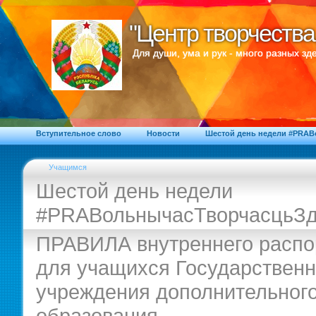
"Центр творчества
"Центр творчества
Для души, ума и рук - много разных зде
Вступительное слово
Новости
Шестой день недели #PRA
Учащимся
Шестой день недели
#PRAВольнычасТворчасцьЗд
ПРАВИЛА внутреннего распо
для учащихся Государственн
учреждения дополнительног
образования