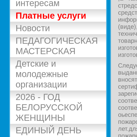
интересам
стредс
сред
Платные услуги
инфо
Новости
(виде)
технич
ПЕДАГОГИЧЕСКАЯ
товар
изго
МАСТЕРСКАЯ
изгото
Детские и
Следу
молодежные
выда
внос
организации
серт
заре
2026 - ГОД
соотв
БЕЛОРУССКОЙ
соотве
оьесп
ЖЕНЩИНЫ
пожар
ЕДИНЫЙ ДЕНЬ
лет.д
пожар