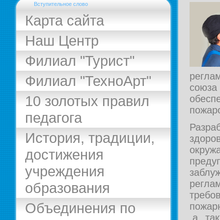
Вступительное слово
Карта сайта
Наш Центр
Филиал "Турист"
регла
Филиал "ТехноАрт"
союз
10 золотых правил
обесп
пожар
педагога
Разра
История, традиции,
здор
окруж
достижения
преду
учреждения
заблу
регла
образования
требо
Объединения по
пожар
,а та