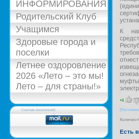
ИНФОРМИРОВАНИЯ
(един
серт
Родительский Клуб
устана
Учащимся
К на
средс
Здоровые города и
Респ
поселки
требо
отне
Летнее оздоровление
извещ
огнез
2026 «Лето – это мы!
муфт
Лето – для страны!»
элект
+1
[Постоянн
Счетчик посетителей
Количест
Есть 