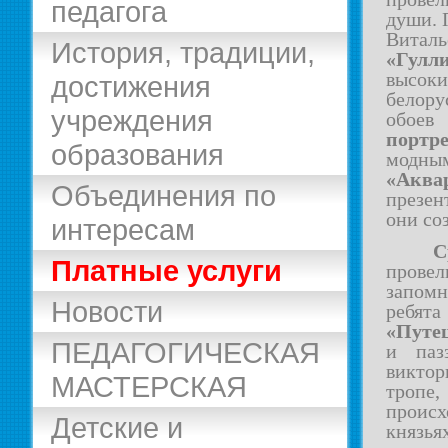
педагога
души. 
Вита
История, традиции,
«Гулл
высоки
достижения
белору
учреждения
обоев
портр
образования
модны
«Аква
Объединения по
презен
они со
интересам
С
Платные услуги
прове
запомн
Новости
ребят
«Путе
ПЕДАГОГИЧЕСКАЯ
и паз
виктор
МАСТЕРСКАЯ
тропе
происх
Детские и
князь