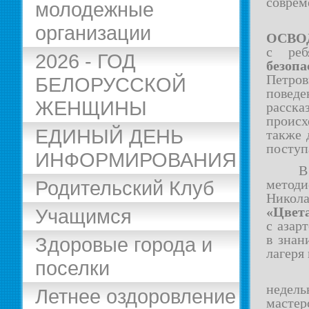
соврем
молодежные
организации
ОСВОД
с ре
2026 - ГОД
безоп
Петро
БЕЛОРУССКОЙ
поведе
ЖЕНЩИНЫ
расск
проис
ЕДИНЫЙ ДЕНЬ
также 
поступ
ИНФОРМИРОВАНИЯ
В
Родительский Клуб
метод
Никола
«Цвет
Учащимся
с азар
в знан
Здоровые города и
лагеря
поселки
В пят
недель
Летнее оздоровление
масте