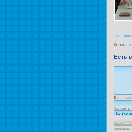
[Постоянн
Количест
Есть 
Ваше имя
Получать 
модератором.