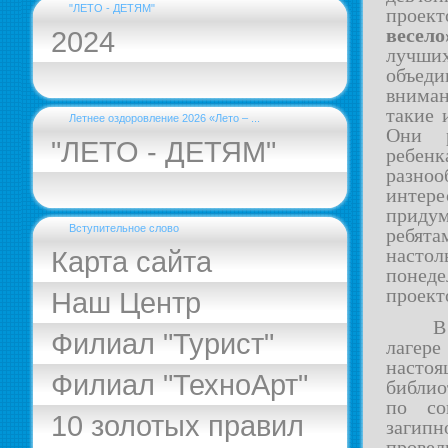
"ЛЕТО - ДЕТЯМ"
проек
весело
2024
лучших
объед
вниман
такие 
Летнее оздоровление 2026 «Лето – ...
Они р
"ЛЕТО - ДЕТЯМ"
ребен
разно
интер
придум
Вступительное слово
ребят
наст
Карта сайта
понеде
проект
Наш Центр
Филиал "Турист"
лаге
насто
Филиал "ТехноАрт"
библио
по со
10 золотых правил
загип
провел