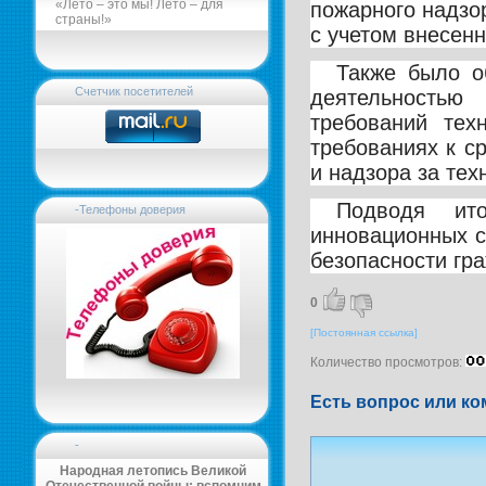
«Лето – это мы! Лето – для
пожарного надзо
страны!»
с учетом внесен
Также было о
Счетчик посетителей
деятельностью
требований тех
требованиях к с
и надзора за те
Подводя ито
-Телефоны доверия
инновационных с
безопасности гр
0
[Постоянная ссылка]
Количество просмотров:
Есть вопрос или ко
-
Народная летопись Великой