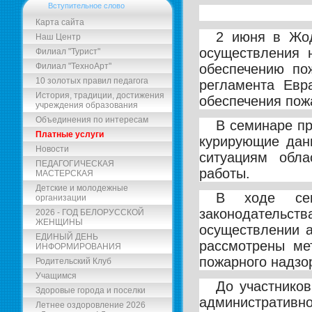
Вступительное слово
Карта сайта
2 июня в Жод
Наш Центр
осуществления 
Филиал "Турист"
обеспечению по
Филиал "ТехноАрт"
10 золотых правил педагога
регламента Евр
История, традиции, достижения
обеспечения пож
учреждения образования
Объединения по интересам
В семинаре пр
Платные услуги
курирующие дан
Новости
ситуациям обла
ПЕДАГОГИЧЕСКАЯ
работы.
МАСТЕРСКАЯ
Детские и молодежные
В ходе сем
организации
законодательс
2026 - ГОД БЕЛОРУССКОЙ
ЖЕНЩИНЫ
осуществлении а
ЕДИНЫЙ ДЕНЬ
рассмотрены ме
ИНФОРМИРОВАНИЯ
пожарного надзо
Родительский Клуб
Учащимся
До участнико
Здоровые города и поселки
административно
Летнее оздоровление 2026