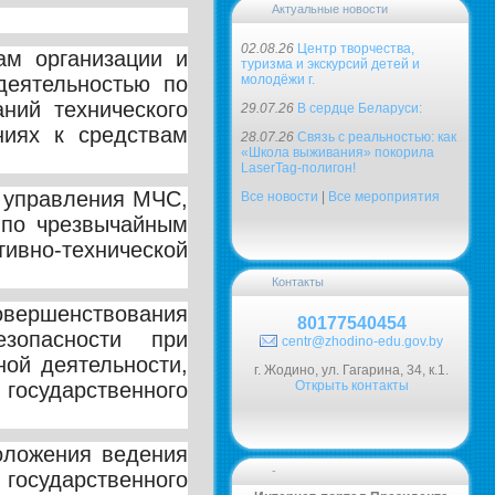
Актуальные новости
02.08.26
Центр творчества,
м организации и
туризма и экскурсий детей и
деятельностью по
молодёжи г.
ний технического
29.07.26
В сердце Беларуси:
ниях к средствам
28.07.26
Связь с реальностью: как
«Школа выживания» покорила
LaserTag-полигон!
о управления МЧС,
Все новости
|
Все мероприятия
 по чрезвычайным
ивно-технической
Контакты
ершенствования
80177540454
зопасности при
centr@zhodino-edu.gov.by
ной деятельности,
г. Жодино, ул. Гагарина, 34, к.1.
государственного
Открыть контакты
оложения ведения
-
 государственного