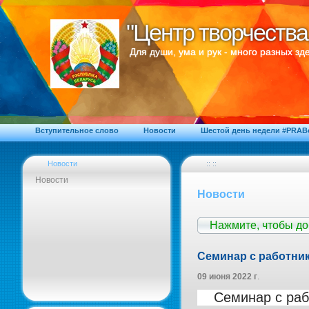
"Центр творчества
"Центр творчества
Для души, ума и рук - много разных зде
Вступительное слово
Новости
Шестой день недели #PRA
Новости
:: ::
Новости
Новости
Нажмите, чтобы д
Семинар с работни
09 июня 2022 г
.
Семинар с раб