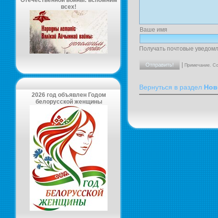
Отечественной войны: вспомним
всех!
Ваше имя
Получать почтовые уведомл
|
Примечание. Со
Вернуться в раздел
Нов
2026 год объявлен Годом
белорусской женщины