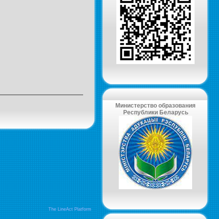
Министерство образования
Республики Беларусь
The LineAct Platform