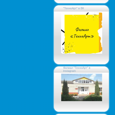
"ТехноАрт" в ВК
Филиал "ТехноАрт" в
Instagram