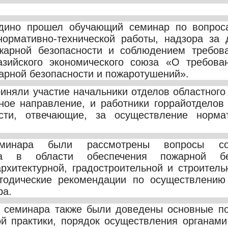
ино прошел обучающий семинар по вопроса
нормативно-технической работы, надзора за 
жарной безопасности и соблюдением требова
азийского экономического союза «О требова
арной безопасности и пожаротушений».
иняли участие начальники отделов областног
ное направление, и работники горрайотделов
сти, отвечающие, за осуществление нормат
инара были рассмотрены вопросы сов
тва в области обеспечения пожарной бе
рхитектурной, градостроительной и строитель
тодические рекомендации по осуществлению 
ра.
в семинара также были доведены основные п
й практики, порядок осуществления органами