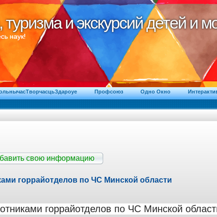
, туризма и экскурсий детей и 
, туризма и экскурсий детей и 
сь наук!
ВольнычасТворчасцьЗдароуе
Профсоюз
Одно Окно
Интеракти
обавить свою информацию
ками горрайотделов по ЧС Минской области
отниками горрайотделов по ЧС Минской област