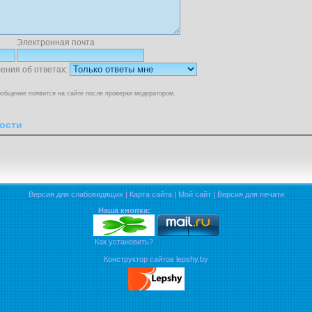
Электронная почта
ения об ответах:
общение появится на сайте после проверки модератором.
ости
Версия для слабовидящих
|
Карта сайта
|
Мой сайт
|
Версия для печати
Наша кнопка:
Как установить?
Конструктор сайтов lepshy.by