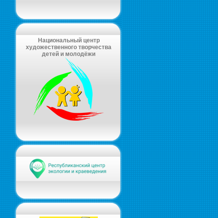
Национальный центр
художественного творчества
детей и молодёжи