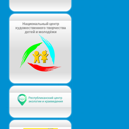
Национальный центр
художественного творчества
детей и молодёжи