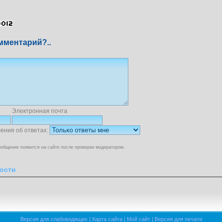
мментарий?..
Электронная почта
ения об ответах:
общение появится на сайте после проверки модератором.
ости
Версия для слабовидящих
|
Карта сайта
|
Мой сайт
|
Версия для печати