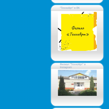
"ТехноАрт" в ВК
Филиал "ТехноАрт" в
Instagram