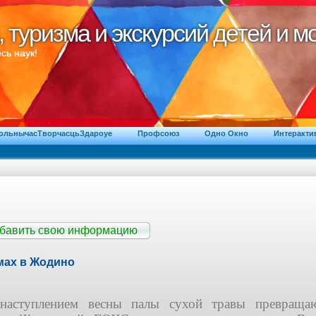
, туризма и экскурсий детей и 
, туризма и экскурсий детей и 
сь наук!
ВольнычасТворчасцьЗдароуе
Профсоюз
Одно Окно
Интеракти
обавить свою информацию
мах в Жодино
наступлением весны палы сухой травы превращаю