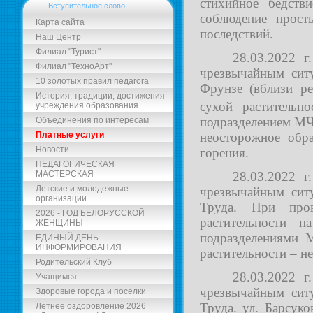
стихийное бедст
Вступительное слово
соблюдение прост
Карта сайта
последствий.
Наш Центр
Филиал "Турист"
28.03.2022 г
Филиал "ТехноАрт"
чрезвычайным ситу
10 золотых правил педагога
Фрунзе (вблизи ре
История, традиции, достижения
сухой растительн
учреждения образования
подразделением МЧ
Объединения по интересам
Платные услуги
неосторожное обр
Новости
горения.
ПЕДАГОГИЧЕСКАЯ
МАСТЕРСКАЯ
28.03.2022 г
Детские и молодежные
чрезвычайным ситу
организации
Труда. При пров
2026 - ГОД БЕЛОРУССКОЙ
растительности 
ЖЕНЩИНЫ
подразделениями 
ЕДИНЫЙ ДЕНЬ
ИНФОРМИРОВАНИЯ
растительности – н
Родительский Клуб
28.03.2022 г
Учащимся
чрезвычайным ситу
Здоровые города и поселки
Труда. ул. Барсук
Летнее оздоровление 2026