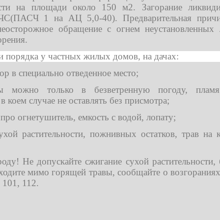
ости на площади около 150 м2. Загорание ликви
ЧС(ПАСЧ 1 на АЦ 5,0-40). Предварительная причи
неосторожное обращение с огнем неустановленных 
орения.
и порядка у частных жилых домов, на дачах:
ор в специально отведенное место;
ды можно только в безветренную погоду, плам
в коем случае не оставлять без присмотра;
 про огнетушитель, емкость с водой, лопату;
ухой растительности, пожнивных остатков, трав на 
роду! Не допускайте сжигание сухой растительности, 
ходите мимо горящей травы, сообщайте о возгорания
101, 112.