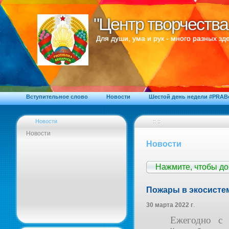
"Центр творчества
"Центр творчества
Для души, ума и рук - много разных зде
Вступительное слово
Новости
Шестой день недели #PRA
Новости
:: ::
Новости
Новости
Нажмите, чтобы д
Пожары в экосисте
30 марта 2022 г
.
Ежегодно с 