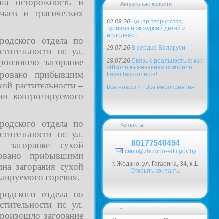
ша осторожность и
Актуальные новости
чаев и трагических
02.08.26
Центр творчества,
туризма и экскурсий детей и
молодёжи г.
родского отдела по
29.07.26
В сердце Беларуси:
тительности по ул.
роизошло загорание
28.07.26
Связь с реальностью: как
«Школа выживания» покорила
ировано прибывшим
LaserTag-полигон!
ой растительности –
Все новости
|
Все мероприятия
ии контролируемого
родского отдела по
Контакты
тительности по ул.
80177540454
 загорание сухой
centr@zhodino-edu.gov.by
ровано прибывшими
г. Жодино, ул. Гагарина, 34, к.1.
на загорания сухой
Открыть контакты
олируемого горения.
родского отдела по
тительности по ул.
-
произошло загорание