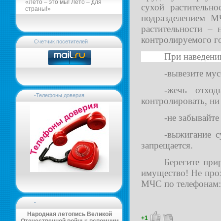
«Лето – это мы! Лето – для
сухой растительн
страны!»
подразделением М
растительности – 
контролируемого г
Счетчик посетителей
При наведени
-вывезите мус
-жечь отхо
-Телефоны доверия
контролировать, ни 
-не забывайте
-выжигание с
запрещается.
Берегите при
имущество! Не про
МЧС по телефонам: 
-
Народная летопись Великой
+1