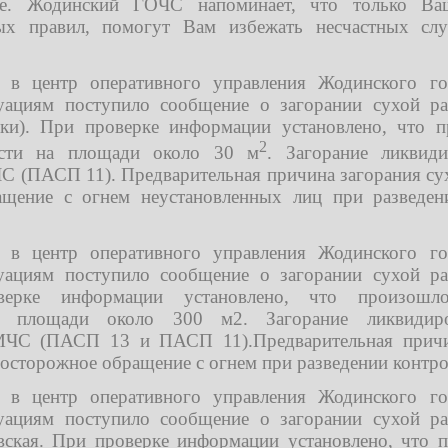
вие. Жодинский ГОЧС напоминает, что только Ва
ых правил, помогут Вам избежать несчастных слу
. в центр оперативного управления Жодинского го
ациям поступило сообщение о загорании сухой рас
ки). При проверке информации установлено, что п
2
ости на площади около 30 м
. Загорание ликвид
С (ПАСП 11). Предварительная причина загорания сух
ащение с огнем неустановленных лиц при разведен
. в центр оперативного управления Жодинского го
ациям поступило сообщение о загорании сухой рас
ерке информации установлено, что произошло
на площади около 300 м2. Загорание ликвиди
МЧС (ПАСП 13 и ПАСП 11).Предварительная причи
еосторожное обращение с огнем при разведении контр
. в центр оперативного управления Жодинского го
ациям поступило сообщение о загорании сухой рас
овская. При проверке информации установлено, что 