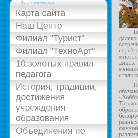
Вступительное слово
Карта сайта
Наш Центр
Б
Филиал "Турист"
далек
встре
Филиал "ТехноАрт"
серьёз
многоо
10 золотых правил
диких 
меньше
педагога
стали 
Н
История, традиции,
обуча
достижения
«Хобб
Татьян
учреждения
образ
белору
образования
разных
фауной
Объединения по
разли