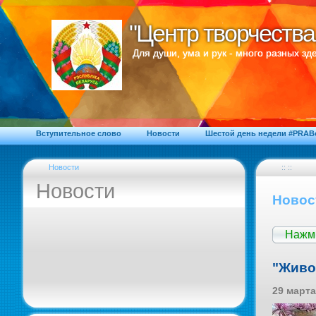
"Центр творчества
"Центр творчества
Для души, ума и рук - много разных зде
Вступительное слово
Новости
Шестой день недели #PRA
Новости
:: ::
Новости
Новос
Нажми
"Живо
29 марта