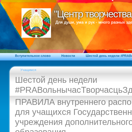
"Центр творчества
"Центр творчества
Для души, ума и рук - много разных зде
Вступительное слово
Новости
Шестой день недели #PRA
Учащимся
Шестой день недели
#PRAВольнычасТворчасцьЗд
ПРАВИЛА внутреннего распо
для учащихся Государственн
учреждения дополнительног
образования